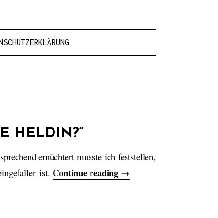
NSCHUTZERKLÄRUNG
E HELDIN?“
rechend ernüchtert musste ich feststellen,
Continue reading
„
→
ingefallen ist.
„
W