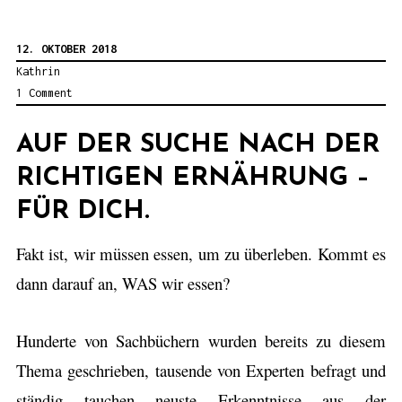
n
t
s
e
12. OKTOBER 2018
s
Kathrin
n
1 Comment
a
W
n
i
AUF DER SUCHE NACH DER
a
r
RICHTIGEN ERNÄHRUNG –
i
k
FÜR DICH.
n
u
c
n
Fakt ist, wir müssen essen, um zu überleben. Kommt es
o
g
dann darauf an, WAS wir essen?
r
e
p
n
Hunderte von Sachbüchern wurden bereits zu diesem
o
d
Thema geschrieben, tausende von Experten befragt und
r
e
ständig tauchen neuste Erkenntnisse aus der