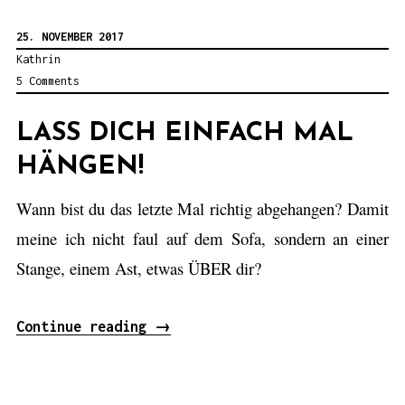
f
“
d
25. NOVEMBER 2017
e
Kathrin
5 Comments
r
S
LASS DICH EINFACH MAL
u
HÄNGEN!
c
h
Wann bist du das letzte Mal richtig abgehangen? Damit
e
meine ich nicht faul auf dem Sofa, sondern an einer
n
Stange, einem Ast, etwas ÜBER dir?
a
c
Continue reading
„
→
h
L
d
a
e