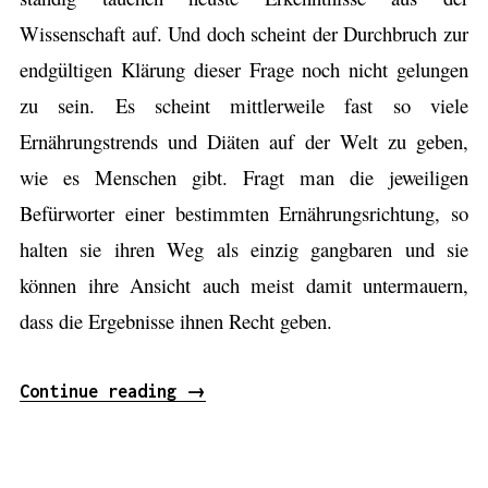
e
s
Wissenschaft auf. Und doch scheint der Durchbruch zur
s
B
endgültigen Klärung dieser Frage noch nicht gelungen
a
a
zu sein. Es scheint mittlerweile fast so viele
n
r
Ernährungstrends und Diäten auf der Welt zu geben,
o
f
“
wie es Menschen gibt. Fragt man die jeweiligen
u
Befürworter einer bestimmten Ernährungsrichtung, so
ß
halten sie ihren Weg als einzig gangbaren und sie
l
können ihre Ansicht auch meist damit untermauern,
a
dass die Ergebnisse ihnen Recht geben.
u
f
Continue reading
„
→
e
A
n
u
s