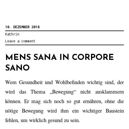
a
s
t
10. DEZEMBER 2018
b
Kathrin
Leave a comment
e
i
MENS SANA IN CORPORE
t
SANO
r
a
Wem Gesundheit und Wohlbefinden wichtig sind, der
g
wird das Thema „Bewegung“ nicht ausklammern
:
können. Er mag sich noch so gut ernähren, ohne die
E
nötige Bewegung wird ihm ein wichtiger Baustein
r
fehlen, um wirklich gesund zu sein.
d