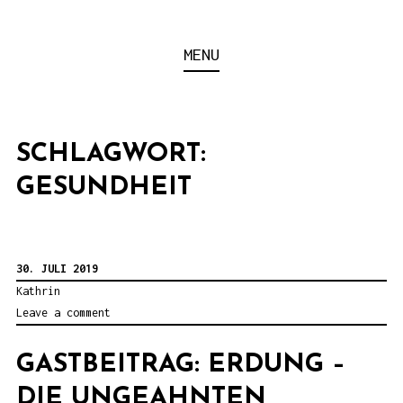
S
k
MIT EIGENER KRAFT
MENU
i
p
t
SCHLAGWORT:
o
c
GESUNDHEIT
o
n
t
30. JULI 2019
e
Kathrin
Leave a comment
n
t
GASTBEITRAG: ERDUNG –
DIE UNGEAHNTEN