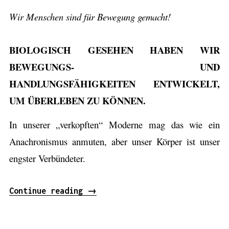
u
Wir Menschen sind für Bewegung gemacht!
n
g
BIOLOGISCH GESEHEN HABEN WIR
–
BEWEGUNGS- UND
D
HANDLUNGSFÄHIGKEITEN ENTWICKELT,
i
UM ÜBERLEBEN ZU KÖNNEN.
e
In unserer „verkopften“ Moderne mag das wie ein
u
Anachronismus anmuten, aber unser Körper ist unser
n
engster Verbündeter.
g
e
Continue reading
„
→
a
M
h
e
n