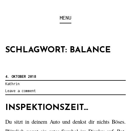
S
k
MIT EIGENER KRAFT
MENU
i
p
t
SCHLAGWORT: BALANCE
o
c
o
4. OKTOBER 2018
n
Kathrin
t
Leave a comment
e
n
INSPEKTIONSZEIT…
t
Du sitzt in deinem Auto und denkst dir nichts Böses.